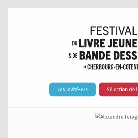
Les invité•e•s
Sélection de l