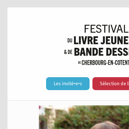
Les invité•e•s
Sélection de l