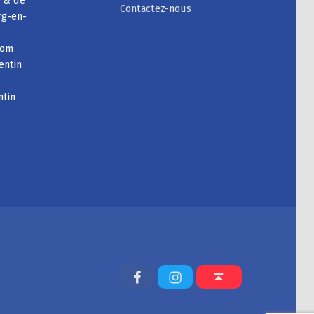
e & de
Contactez-nous
rg-en-
com
entin
ntin
Facebook
Instagram
Back to top ↑