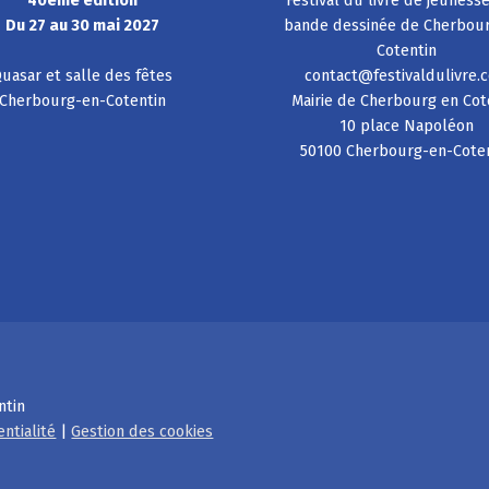
40ème édition
Festival du livre de jeuness
Du 27 au 30 mai 2027
bande dessinée de Cherbou
Cotentin
uasar et salle des fêtes
contact@festivaldulivre.
Cherbourg-en-Cotentin
Mairie de Cherbourg en Cot
10 place Napoléon
50100 Cherbourg-en-Cote
ntin
entialité
|
Gestion des cookies