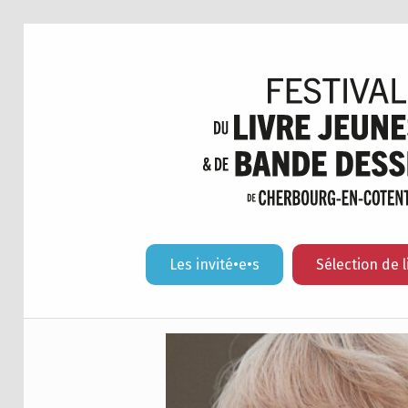
Les invité•e•s
Sélection de l