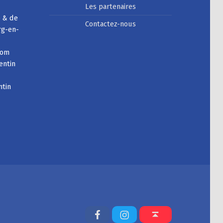
Les partenaires
e & de
Contactez-nous
rg-en-
com
entin
ntin
Facebook
Instagram
Back to top ↑