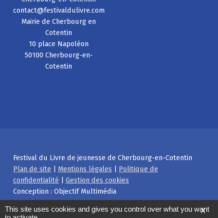
contact@festivaldulivre.com
Mairie de Cherbourg en
Cotentin
10 place Napoléon
50100 Cherbourg-en-
Cotentin
Festival du Livre de jeunesse de Cherbourg-en-Cotentin
Plan de site
|
Mentions légales
|
Politique de
confidentialité
|
Gestion des cookies
Conception : Objectif Multimédia
Facebook
Instagram
Back to top ↑
This site uses cookies and gives you control over what you want
X
to activate