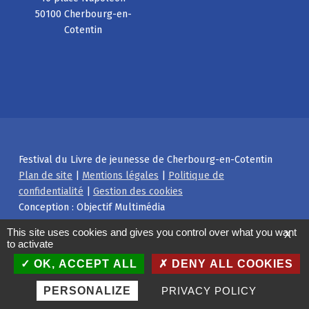
50100 Cherbourg-en-
Cotentin
Festival du Livre de jeunesse de Cherbourg-en-Cotentin
Plan de site
|
Mentions légales
|
Politique de
confidentialité
|
Gestion des cookies
Conception : Objectif Multimédia
Facebook
Instagram
Back to top ↑
This site uses cookies and gives you control over what you want
X
to activate
OK, ACCEPT ALL
DENY ALL COOKIES
PERSONALIZE
PRIVACY POLICY
MENU