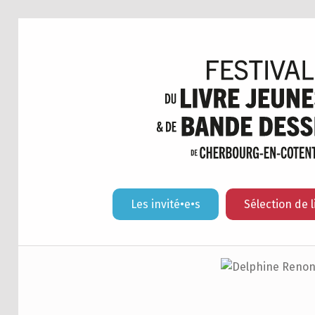
Les invité•e•s
Sélection de l