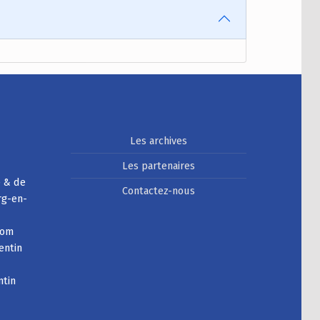
Les archives
Les partenaires
e & de
Contactez-nous
rg-en-
com
entin
ntin