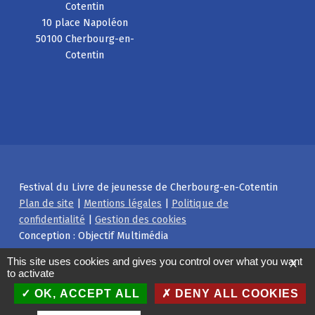
Cotentin
10 place Napoléon
50100 Cherbourg-en-
Cotentin
Festival du Livre de jeunesse de Cherbourg-en-Cotentin
Plan de site
|
Mentions légales
|
Politique de
confidentialité
|
Gestion des cookies
Conception : Objectif Multimédia
Facebook
Instagram
Back to top ↑
This site uses cookies and gives you control over what you want
X
to activate
OK, ACCEPT ALL
DENY ALL COOKIES