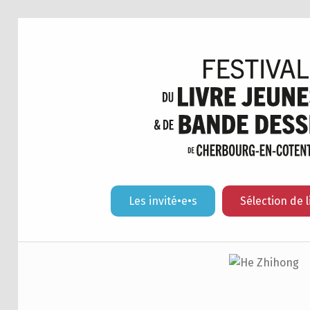
Les invité•e•s
Sélection de l