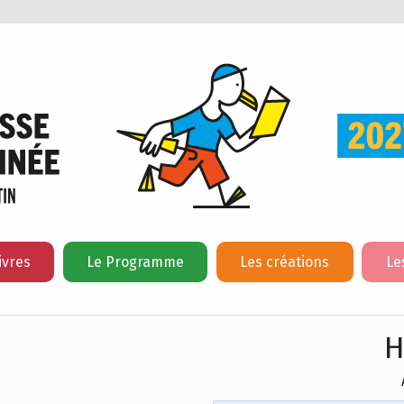
ivres
Le Programme
Les créations
Le
H