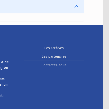
Les archives
Les partenaires
e & de
Contactez-nous
rg-en-
com
entin
ntin