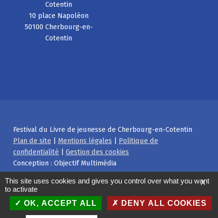
Cotentin
10 place Napoléon
50100 Cherbourg-en-
Cotentin
Festival du Livre de jeunesse de Cherbourg-en-Cotentin
Plan de site
|
Mentions légales
|
Politique de
confidentialité
|
Gestion des cookies
Conception : Objectif Multimédia
Facebook
Instagram
Back to top ↑
This site uses cookies and gives you control over what you want
X
to activate
OK, ACCEPT ALL
DENY ALL COOKIES