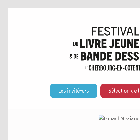
Les invité•e•s
Sélection de l