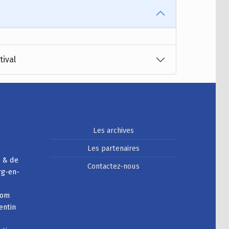
tival
Les archives
Les partenaires
e & de
Contactez-nous
rg-en-
com
entin