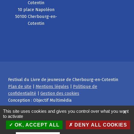
Cotentin
10 place Napoléon
50100 Cherbourg-en-
Cotentin
Festival du Livre de jeunesse de Cherbourg-en-Cotentin
Plan de site
|
Mentions légales
|
Politique de
confidentialité
|
Gestion des cookies
Conception : Objectif Multimédia
Facebook
Instagram
Back to top ↑
This site uses cookies and gives you control over what you want
X
to activate
OK, ACCEPT ALL
DENY ALL COOKIES