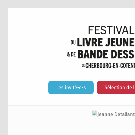
Les invité•e•s
Sélection de l