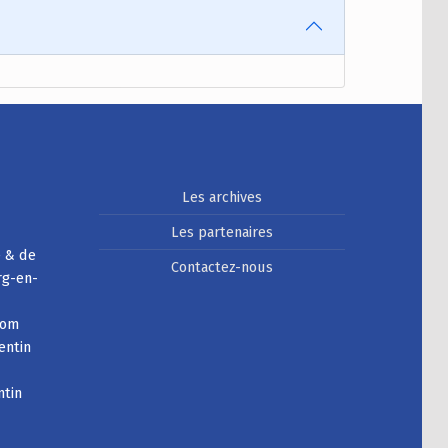
Les archives
Les partenaires
e & de
Contactez-nous
rg-en-
com
entin
ntin