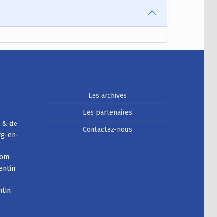
Les archives
Les partenaires
e & de
Contactez-nous
rg-en-
com
entin
ntin