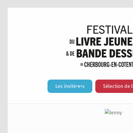
Les invité•e•s
Sélection de l