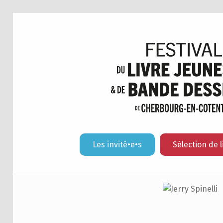
Les invité•e•s
Sélection de l