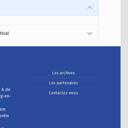
tival
Les archives
Les partenaires
e & de
Contactez-nous
rg-en-
com
entin