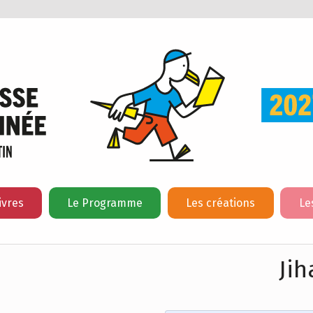
ivres
Le Programme
Les créations
Le
Ji