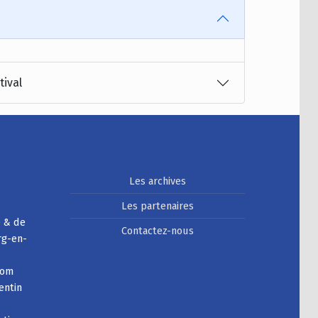
tival
Les archives
Les partenaires
e & de
Contactez-nous
rg-en-
com
entin