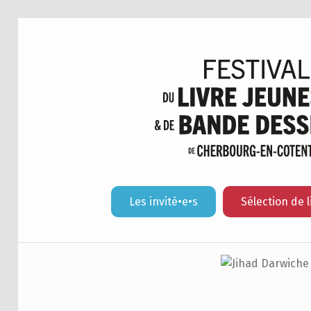
Les invité•e•s
Sélection de l