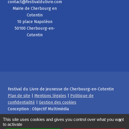
contact@festivaldulivre.com
Mairie de Cherbourg en
Cotentin
10 place Napoléon
50100 Cherbourg-en-
Cotentin
Festival du Livre de jeunesse de Cherbourg-en-Cotentin
Plan de site
|
Mentions légales
|
Politique de
confidentialité
|
Gestion des cookies
Conception : Objectif Multimédia
Facebook
Instagram
Back to top ↑
This site uses cookies and gives you control over what you want
X
to activate