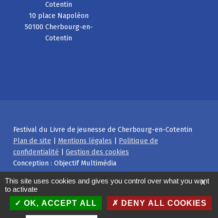
Cotentin
10 place Napoléon
50100 Cherbourg-en-
Cotentin
Festival du Livre de jeunesse de Cherbourg-en-Cotentin
Plan de site
|
Mentions légales
|
Politique de
confidentialité
|
Gestion des cookies
Conception : Objectif Multimédia
Facebook
Instagram
Back to top ↑
This site uses cookies and gives you control over what you want
X
to activate
OK, ACCEPT ALL
DENY ALL COOKIES