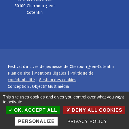
50100 Cherbourg-en-
Cotentin
Festival du Livre de jeunesse de Cherbourg-en-Cotentin
Plan de site
|
Mentions légales
|
Politique de
confidentialité
|
Gestion des cookies
Conception : Objectif Multimédia
Facebook
Instagram
Back to top ↑
This site uses cookies and gives you control over what you want
X
to activate
OK, ACCEPT ALL
DENY ALL COOKIES
PERSONALIZE
PRIVACY POLICY
MENU