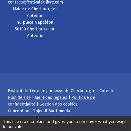
contact@festivaldulivre.com
Mairie de Cherbourg en
Cotentin
10 place Napoléon
50100 Cherbourg-en-
Cotentin
Festival du Livre de jeunesse de Cherbourg-en-Cotentin
Plan de site
|
Mentions légales
|
Politique de
confidentialité
|
Gestion des cookies
Conception : Objectif Multimédia
Facebook
Instagram
Back to top ↑
This site uses cookies and gives you control over what you want
X
to activate