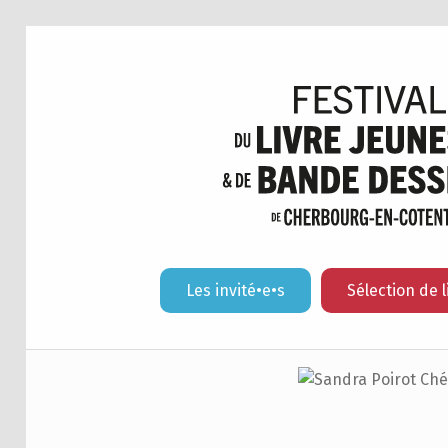
Les invité•e•s
Sélection de l