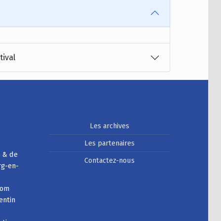
tival
Les archives
Les partenaires
e & de
Contactez-nous
rg-en-
com
entin