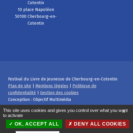
Cotentin
10 place Napoléon
50100 Cherbourg-en-
Cotentin
Festival du Livre de jeunesse de Cherbourg-en-Cotentin
Plan de site
|
Mentions légales
|
Politique de
confidentialité
|
Gestion des cookies
Conception : Objectif Multimédia
Facebook
Instagram
Back to top ↑
This site uses cookies and gives you control over what you want
X
to activate
OK, ACCEPT ALL
DENY ALL COOKIES