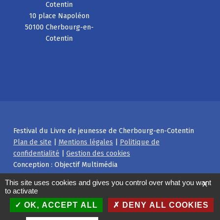
Cotentin
10 place Napoléon
50100 Cherbourg-en-
Cotentin
Festival du Livre de jeunesse de Cherbourg-en-Cotentin
Plan de site
|
Mentions légales
|
Politique de
confidentialité
|
Gestion des cookies
Conception : Objectif Multimédia
Facebook
Instagram
Back to top ↑
This site uses cookies and gives you control over what you want
X
to activate
OK, ACCEPT ALL
DENY ALL COOKIES