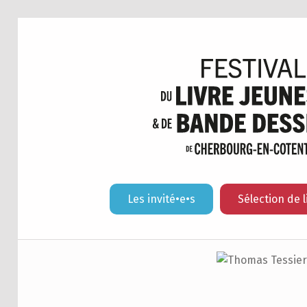
Les invité•e•s
Sélection de l