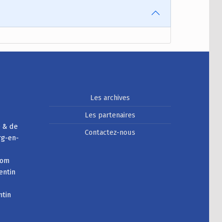
Les archives
Les partenaires
e & de
Contactez-nous
rg-en-
com
entin
ntin