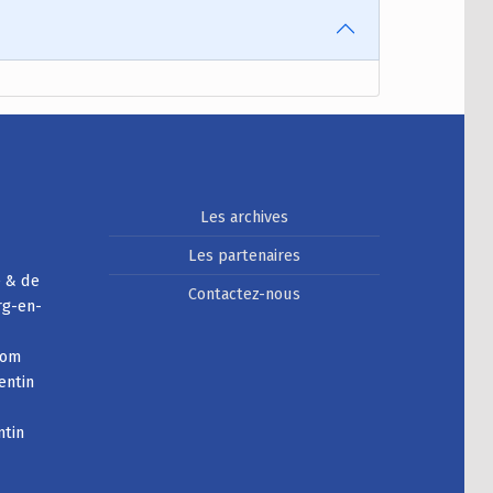
Les archives
Les partenaires
e & de
Contactez-nous
rg-en-
com
entin
ntin