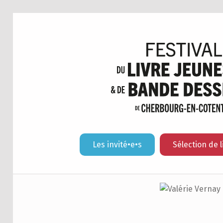
Les invité•e•s
Sélection de l