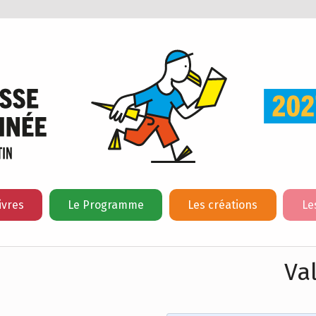
ivres
Le Programme
Les créations
Le
Va