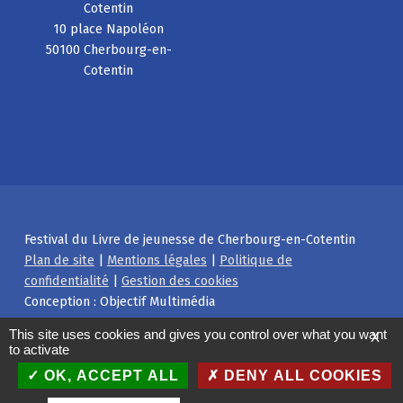
Cotentin
10 place Napoléon
50100 Cherbourg-en-
Cotentin
Festival du Livre de jeunesse de Cherbourg-en-Cotentin
Plan de site
|
Mentions légales
|
Politique de
confidentialité
|
Gestion des cookies
Conception : Objectif Multimédia
Facebook
Instagram
Back to top ↑
This site uses cookies and gives you control over what you want
X
to activate
OK, ACCEPT ALL
DENY ALL COOKIES