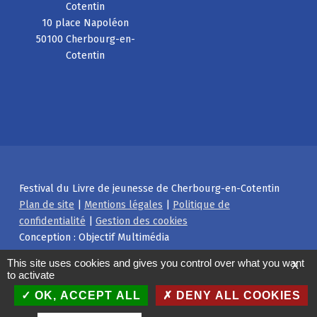
Cotentin
10 place Napoléon
50100 Cherbourg-en-
Cotentin
Festival du Livre de jeunesse de Cherbourg-en-Cotentin
Plan de site
|
Mentions légales
|
Politique de
confidentialité
|
Gestion des cookies
Conception : Objectif Multimédia
Facebook
Instagram
Back to top ↑
This site uses cookies and gives you control over what you want
X
to activate
OK, ACCEPT ALL
DENY ALL COOKIES