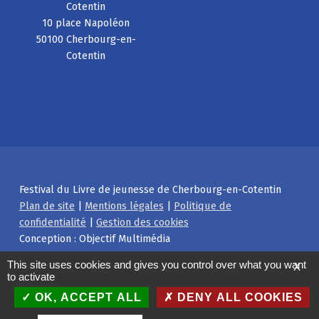
Cotentin
10 place Napoléon
50100 Cherbourg-en-
Cotentin
Festival du Livre de jeunesse de Cherbourg-en-Cotentin
Plan de site
|
Mentions légales
|
Politique de
confidentialité
|
Gestion des cookies
Conception : Objectif Multimédia
Facebook
Instagram
Back to top ↑
This site uses cookies and gives you control over what you want
X
to activate
OK, ACCEPT ALL
DENY ALL COOKIES