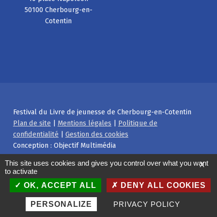
50100 Cherbourg-en-
Cotentin
Festival du Livre de jeunesse de Cherbourg-en-Cotentin
Plan de site
|
Mentions légales
|
Politique de
confidentialité
|
Gestion des cookies
Conception : Objectif Multimédia
Facebook
Instagram
Back to top ↑
This site uses cookies and gives you control over what you want
X
to activate
OK, ACCEPT ALL
DENY ALL COOKIES
PERSONALIZE
PRIVACY POLICY
MENU