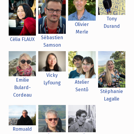
Tony
Olivier
Durand
Merle
Sébastien
Célia FLAUX
Samson
Vicky
Emilie
Atelier
Lyfoung
Bulard-
Sentô
Stéphanie
Cordeau
Lagalle
Romuald