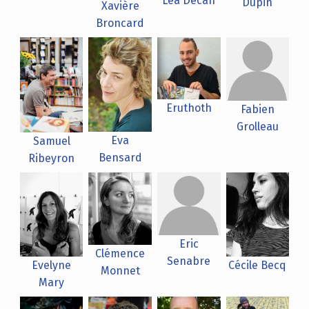
Léa Decan
Dupin
Xavière
Broncard
Eruthoth
Fabien
Grolleau
Eva
Samuel
Bensard
Ribeyron
Eric
Clémence
Senabre
Evelyne
Cécile Becq
Monnet
Mary