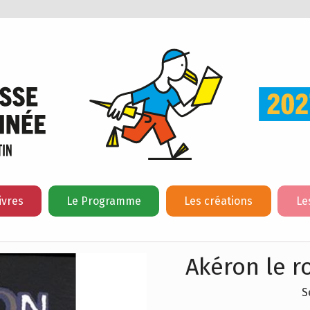
ivres
Le Programme
Les créations
Le
Akéron le r
S