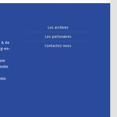
Les archives
Les partenaires
e & de
Contactez-nous
rg-en-
com
entin
ntin