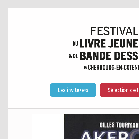
Les invité•e•s
Sélection de l