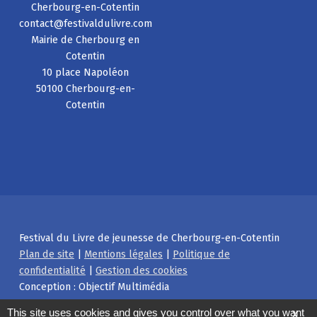
Cherbourg-en-Cotentin
contact@festivaldulivre.com
Mairie de Cherbourg en
Cotentin
10 place Napoléon
50100 Cherbourg-en-
Cotentin
Festival du Livre de jeunesse de Cherbourg-en-Cotentin
Plan de site
|
Mentions légales
|
Politique de
confidentialité
|
Gestion des cookies
Conception : Objectif Multimédia
Facebook
Instagram
Back to top ↑
This site uses cookies and gives you control over what you want
X