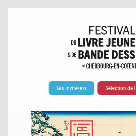
Les invité•e•s
Sélection de l