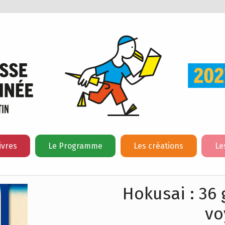
ivres
Le Programme
Les créations
Le
Hokusai : 36 
vo