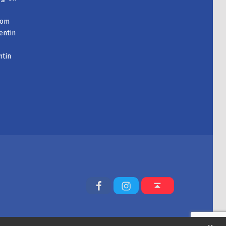
com
entin
ntin
Facebook
Instagram
Back to top ↑