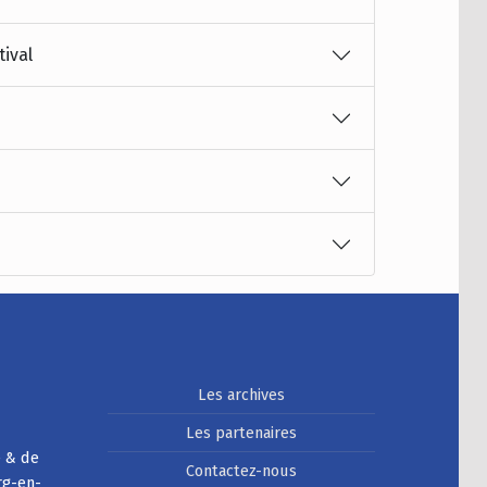
tival
Les archives
Les partenaires
e & de
Contactez-nous
rg-en-