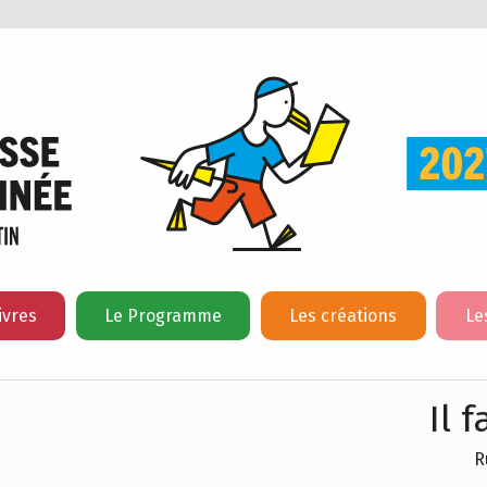
ivres
Le Programme
Les créations
Le
Il 
R