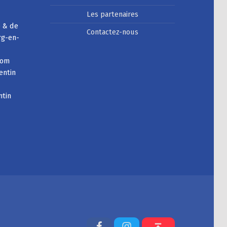
Les partenaires
e & de
Contactez-nous
rg-en-
com
entin
ntin
Facebook
Instagram
Back to top ↑