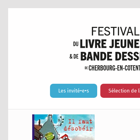
Les invité•e•s
Sélection de l