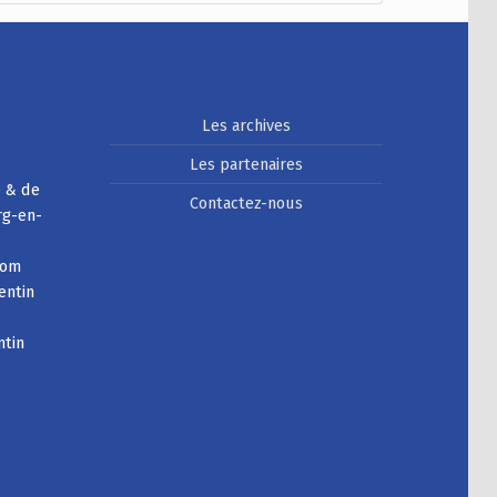
Les archives
Les partenaires
e & de
Contactez-nous
rg-en-
com
entin
ntin