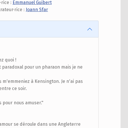
·rice :
Emmanuel Guibert
trateur·rice :
Joann Sfar
ez quoi !
est paradoxal pour un pharaon mais je ne
ous m'emmeniez à Kensington. Je n'ai pas
entre ce soir.
es pour nous amuser."
'amour se déroule dans une Angleterre