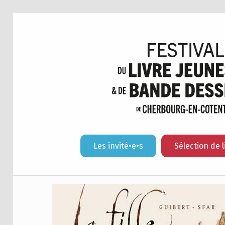
Les invité•e•s
Sélection de l