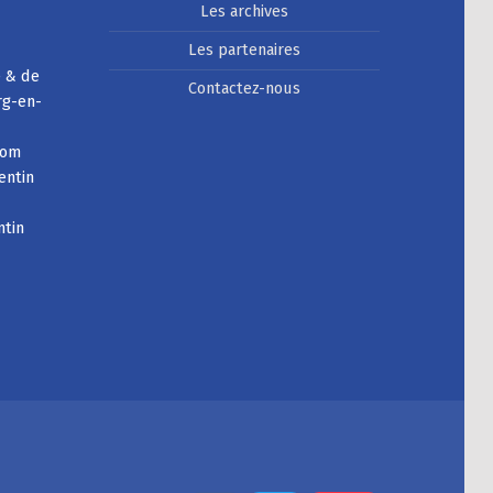
Les archives
Les partenaires
e & de
Contactez-nous
rg-en-
com
entin
ntin
Facebook
Instagram