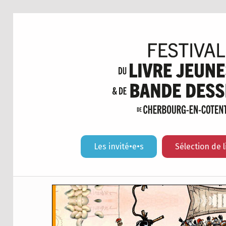
Les invité•e•s
Sélection de l