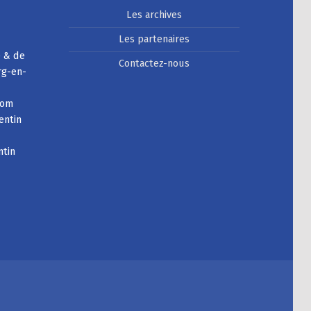
Les archives
Les partenaires
e & de
Contactez-nous
rg-en-
com
entin
ntin