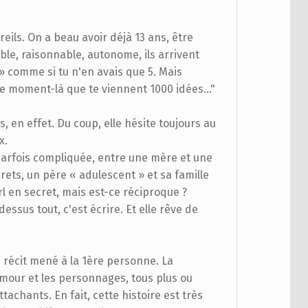
eils. On a beau avoir déjà 13 ans, être
le, raisonnable, autonome, ils arrivent
 » comme si tu n'en avais que 5. Mais
ce moment-là que te viennent 1000 idées..."
s, en effet. Du coup, elle hésite toujours au
x.
t parfois compliquée, entre une mère et une
ets, un père « adulescent » et sa famille
l en secret, mais est-ce réciproque ?
essus tout, c'est écrire. Et elle rêve de
e récit mené à la 1ère personne. La
umour et les personnages, tous plus ou
tachants. En fait, cette histoire est très