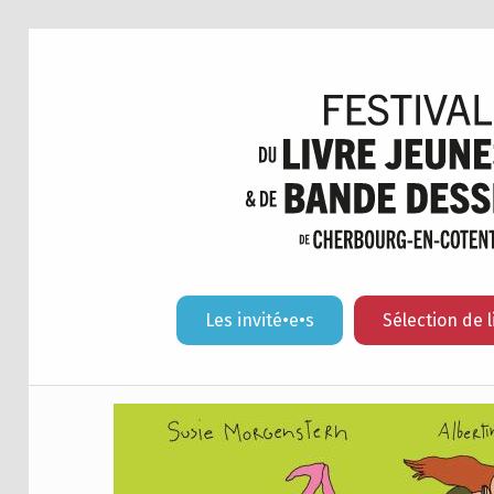
Les invité•e•s
Sélection de l