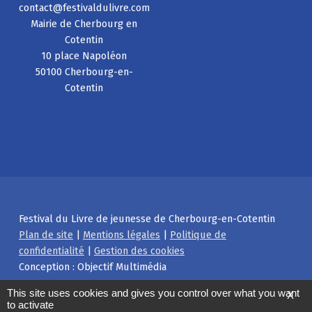
contact@festivaldulivre.com
Mairie de Cherbourg en
Cotentin
10 place Napoléon
50100 Cherbourg-en-
Cotentin
Festival du Livre de jeunesse de Cherbourg-en-Cotentin
Plan de site
|
Mentions légales
|
Politique de
confidentialité
|
Gestion des cookies
Conception : Objectif Multimédia
Facebook
Instagram
Back to top ↑
This site uses cookies and gives you control over what you want
X
to activate