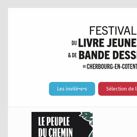
Les invité•e•s
Sélection de l