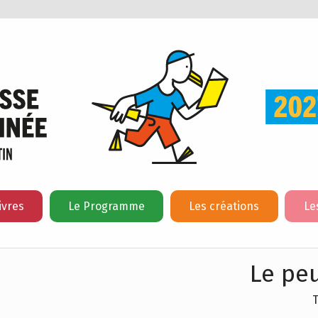
ivres
Le Programme
Les créations
Le
Le pe
T