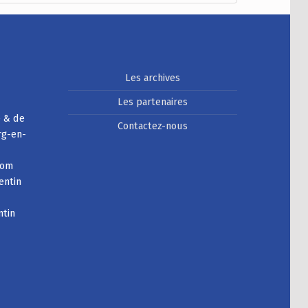
Les archives
Les partenaires
e & de
Contactez-nous
rg-en-
com
entin
ntin