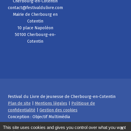
Cherbourg-en-Cotentin
contact@festivaldulivre.com
Mairie de Cherbourg en
Cotentin
10 place Napoléon
50100 Cherbourg-en-
Cotentin
Festival du Livre de jeunesse de Cherbourg-en-Cotentin
Plan de site
|
Mentions légales
|
Politique de
confidentialité
|
Gestion des cookies
Conception : Objectif Multimédia
Facebook
Instagram
Back to top ↑
This site uses cookies and gives you control over what you want
X