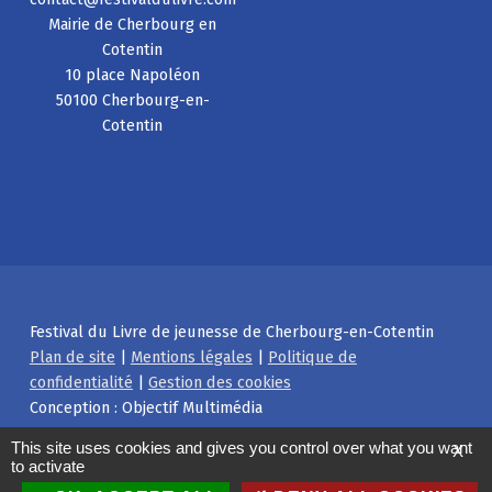
Mairie de Cherbourg en
Cotentin
10 place Napoléon
50100 Cherbourg-en-
Cotentin
Festival du Livre de jeunesse de Cherbourg-en-Cotentin
Plan de site
|
Mentions légales
|
Politique de
confidentialité
|
Gestion des cookies
Conception : Objectif Multimédia
Facebook
Instagram
Back to top ↑
This site uses cookies and gives you control over what you want
X
to activate