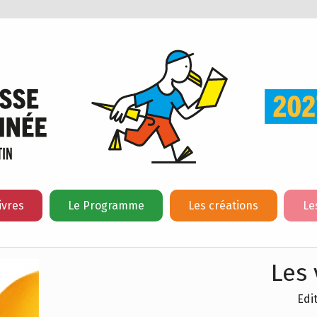
ivres
Le Programme
Les créations
Le
Les 
Edi