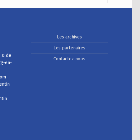
Les archives
Les partenaires
e & de
Contactez-nous
rg-en-
com
entin
ntin