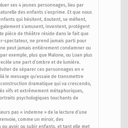
voluer ses 4 jeunes personnages, lieu par
naturelle des enfants s’exprime. Et que nous
enfants qui hésitent, doutent, se méfient,
 également s’amusent, inventent, protègent
te pièce de théâtre réside dans le fait que
ur-spectateur, ne prend jamais parti pour
n ne peut jamais entièrement condamner ou
a par exemple, plus que Malone, ou Loan plus
recèle une part d’ombre et de lumière.
 éviter de séparer ces personnages en «
Voilà le message qu’essaie de transmettre
e construction dramatique qui va crescendo,
très vifs et extrêmement métaphoriques,
rtraits psychologiques touchants de
lleurs pas « indemne » de la lecture d’une
s renvoie, comme un miroir, des
pu avoir ou subir enfants, et tant elle met