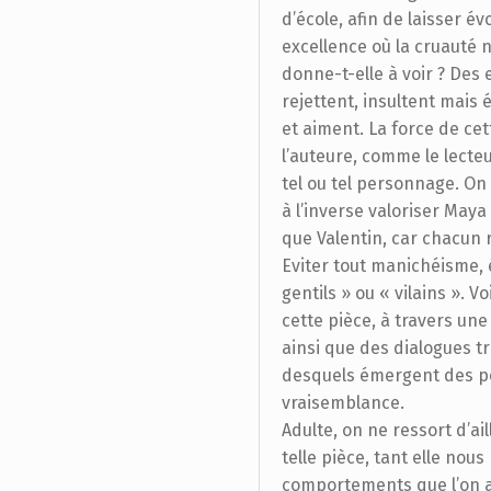
d’école, afin de laisser é
excellence où la cruauté 
donne-t-elle à voir ? Des 
rejettent, insultent mais
et aiment. La force de cet
l’auteure, comme le lecte
tel ou tel personnage. O
à l’inverse valoriser May
que Valentin, car chacun 
Eviter tout manichéisme,
gentils » ou « vilains ». 
cette pièce, à travers un
ainsi que des dialogues 
desquels émergent des po
vraisemblance.
Adulte, on ne ressort d’ai
telle pièce, tant elle nou
comportements que l’on a 