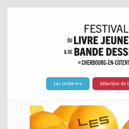
Les invité•e•s
Sélection de l