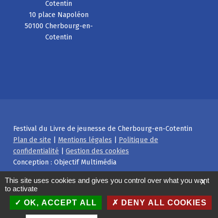
Cotentin
10 place Napoléon
50100 Cherbourg-en-
Cotentin
Festival du Livre de jeunesse de Cherbourg-en-Cotentin
Plan de site
|
Mentions légales
|
Politique de
confidentialité
|
Gestion des cookies
Conception : Objectif Multimédia
Facebook
Instagram
Back to top ↑
This site uses cookies and gives you control over what you want
X
to activate
OK, ACCEPT ALL
DENY ALL COOKIES