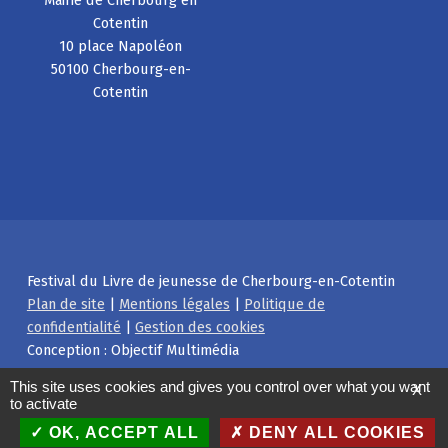
Mairie de Cherbourg en
Cotentin
10 place Napoléon
50100 Cherbourg-en-
Cotentin
Festival du Livre de jeunesse de Cherbourg-en-Cotentin
Plan de site
|
Mentions légales
|
Politique de
confidentialité
|
Gestion des cookies
Conception : Objectif Multimédia
Facebook
Instagram
Back to top ↑
This site uses cookies and gives you control over what you want
X
to activate
OK, ACCEPT ALL
DENY ALL COOKIES