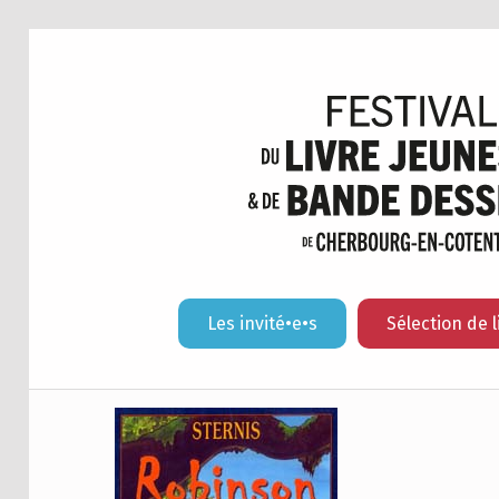
Les invité•e•s
Sélection de l