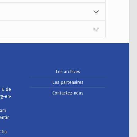
Les archives
Les partenaires
e & de
Contactez-nous
rg-en-
com
entin
ntin