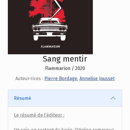
Sang mentir
Flammarion / 2020
Auteur·rices :
Pierre Bordage
,
Annelise Jousset
Résumé
Le résumé de l'éditeur :
Un soir, en sortant du lycée, Odeline remarque