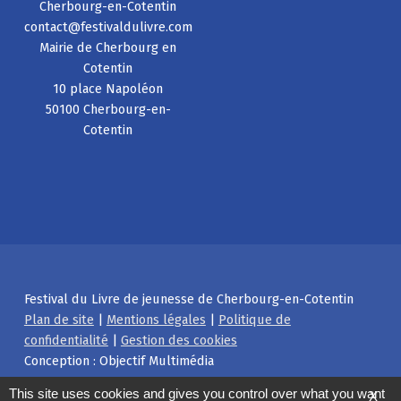
Cherbourg-en-Cotentin
contact@festivaldulivre.com
Mairie de Cherbourg en
Cotentin
10 place Napoléon
50100 Cherbourg-en-
Cotentin
Festival du Livre de jeunesse de Cherbourg-en-Cotentin
Plan de site
|
Mentions légales
|
Politique de
confidentialité
|
Gestion des cookies
Conception : Objectif Multimédia
Facebook
Instagram
Back to top ↑
This site uses cookies and gives you control over what you want
X