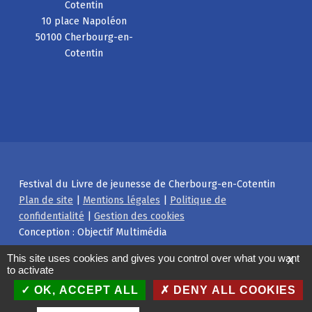
Cotentin
10 place Napoléon
50100 Cherbourg-en-
Cotentin
Festival du Livre de jeunesse de Cherbourg-en-Cotentin
Plan de site
|
Mentions légales
|
Politique de
confidentialité
|
Gestion des cookies
Conception : Objectif Multimédia
Facebook
Instagram
Back to top ↑
This site uses cookies and gives you control over what you want
X
to activate
OK, ACCEPT ALL
DENY ALL COOKIES