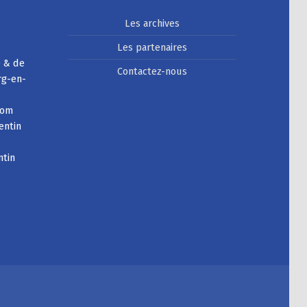
Les archives
Les partenaires
e & de
Contactez-nous
rg-en-
com
entin
ntin