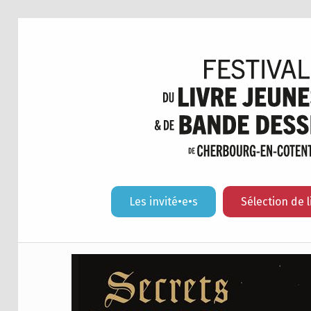
Les invité•e•s
Sélection de l