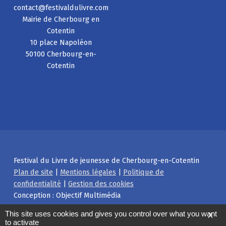
contact@festivaldulivre.com
Mairie de Cherbourg en
Cotentin
10 place Napoléon
50100 Cherbourg-en-
Cotentin
Festival du Livre de jeunesse de Cherbourg-en-Cotentin
Plan de site
|
Mentions légales
|
Politique de
confidentialité
|
Gestion des cookies
Conception : Objectif Multimédia
Facebook
Instagram
Back to top ↑
This site uses cookies and gives you control over what you want
X
to activate