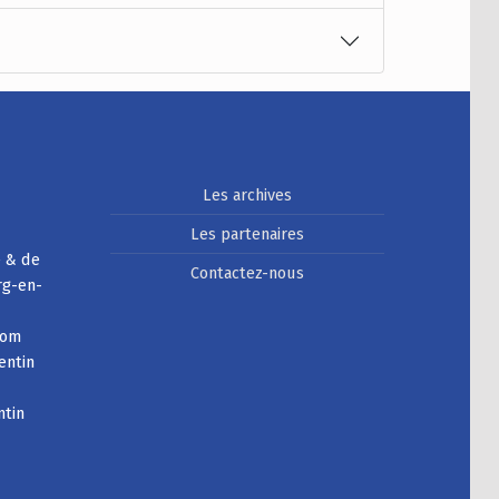
Les archives
Les partenaires
e & de
Contactez-nous
rg-en-
com
entin
ntin