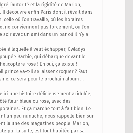
lgré l’autorité et la rigidité de Marion,
Il découvre enfin Paris dont il rêvait dans
, celle où l’on travaille, où les horaires
fel ne conviennent pas forcément, où l’on
e soir avec un ami dans un bar où il n’y a
ncée à laquelle il veut échapper, Gwladys
 poupée Barbie, qui débarque devant le
élicoptère rose ! Eh oui, ça existe !
oli prince va-t-il se laisser croquer ? Faut
isine, ce sera pour le prochain album …
e ici une histoire délicieusement acidulée,
ôté fleur bleue ou rose, avec des
raines. Et ça marche tout à fait bien. Le
stant un peu nunuche, nous rappelle bien sûr
font la une des magazines people. Marion,
e par la suite, est tout habitée par sa