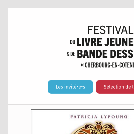
Les invité•e•s
Sélection de l