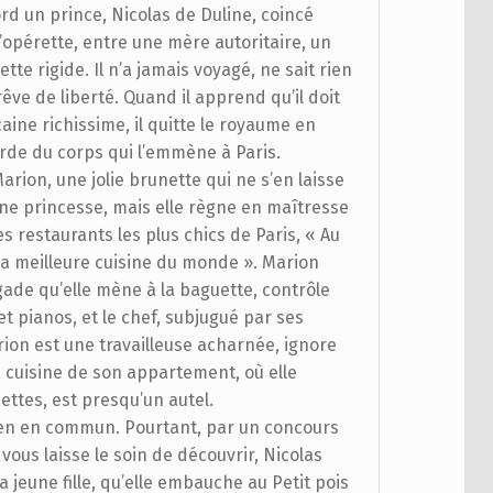
rd un prince, Nicolas de Duline, coincé
opérette, entre une mère autoritaire, un
tte rigide. Il n’a jamais voyagé, ne sait rien
rêve de liberté. Quand il apprend qu’il doit
ine richissime, il quitte le royaume en
rde du corps qui l’emmène à Paris.
arion, une jolie brunette qui ne s’en laisse
une princesse, mais elle règne en maîtresse
s restaurants les plus chics de Paris, « Au
« la meilleure cuisine du monde ». Marion
gade qu’elle mène à la baguette, contrôle
 pianos, et le chef, subjugué par ses
Marion est une travailleuse acharnée, ignore
 la cuisine de son appartement, où elle
ettes, est presqu’un autel.
rien en commun. Pourtant, par un concours
vous laisse le soin de découvrir, Nicolas
a jeune fille, qu’elle embauche au Petit pois