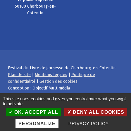
50100 Cherbourg-en-
Cotentin
Festival du Livre de jeunesse de Cherbourg-en-Cotentin
Plan de site
|
Mentions légales
|
Politique de
confidentialité
|
Gestion des cookies
Conception : Objectif Multimédia
Facebook
Instagram
Back to top ↑
This site uses cookies and gives you control over what you want
X
to activate
OK, ACCEPT ALL
DENY ALL COOKIES
PERSONALIZE
PRIVACY POLICY
MENU